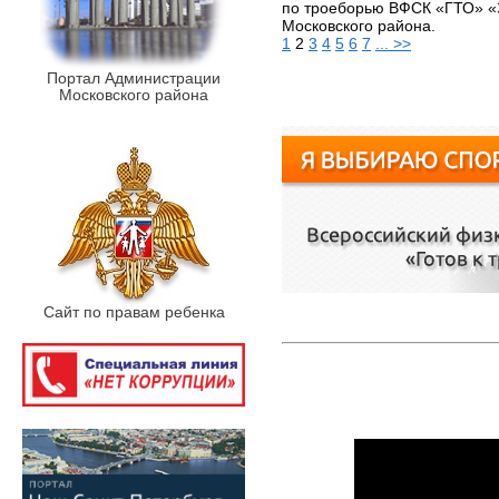
по троеборью ВФСК «ГТО» «
Московского района.
1
2
3
4
5
6
7
... >>
Портал Администрации
Московского района
Сайт по правам ребенка