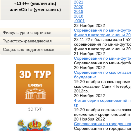
2021
«Ctrl+» (увеличить)
2020
или «Ctrl-» (уменьшить)
2019
2018
-0001
23 Ноября 2022
Соревнования по мини-футбо
Физкультурно-спортивная
финал в категории юноши 200
23.11.22 в большом зале ГБ
Туристско-краеведческая
соревнования по мини-футбо
финал в категории юноши 200
Социально-педагогическая
21 Ноября 2022
Соревнования по мини-футбо
Соревнования по мини-футбо
20 Ноября 2022
Cоревнования по скалолазан
боулдеринг
19-20 ноября на скалодроме
скалолазания Санкт-Петербур
2012г.р.
20 Ноября 2022
4-этап серии соревнований 
г.р.
3D ТУР
19-20 ноября состоялся зак
поколение» среди юношей и д
20 Ноября 2022
Соревнования по городошном
Соревнования по городошном