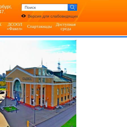
рбург,
47.
Версия для слабовидящих
К
ДСООЛ
Доступная
Спартакиады
«Факел»
среда