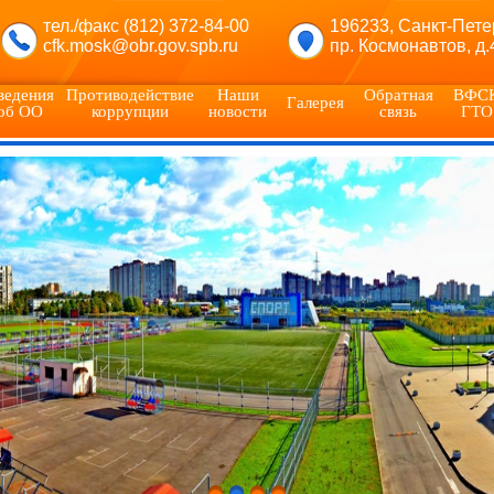
тел./факс (812) 372-84-00
196233, Санкт-Пете
cfk.mosk@obr.gov.spb.ru
пр. Космонавтов, д.
ведения
Противодействие
Наши
Обратная
ВФС
Галерея
об ОО
коррупции
новости
связь
ГТО