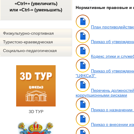
«Ctrl+» (увеличить)
Нормативные правовые и 
или «Ctrl-» (уменьшить)
План противодействи
Физкультурно-спортивная
Приказ об утверждени
Туристско-краеведческая
Социально-педагогическая
Кодекс этики и служ
Приказ об утвержден
"ЦФКСиЗ"
Перечень должностей
коррупционными рисками
Приказ о назначении
3D ТУР
Приказ o внесении из