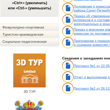
«Ctrl+» (увеличить)
Положение о комисси
или «Ctrl-» (уменьшить)
района Санкт-Петерб
Приказ об утвержден
интересов и о состав
коррупционных и ины
Физкультурно-спортивная
Приказ о внесении из
комиссии по противо
Туристско-краеведческая
Приложение к приказу
Социально-педагогическая
и создании комиссии 
Сведения о заседаниях ко
Протокол №1 от 22.05
Отчет о выполнении п
Протокол №2 от 26.12
3D ТУР