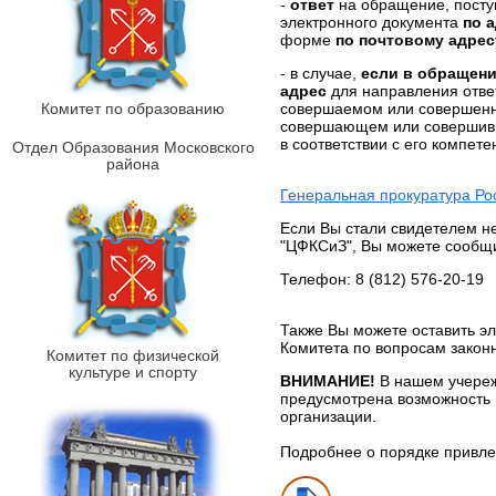
-
ответ
на обращение, посту
электронного документа
по 
форме
по почтовому адрес
- в случае,
если в обращени
адрес
для направления отве
совершаемом или совершенно
Комитет по образованию
совершающем или совершивш
в соответствии с его компет
Отдел Образования Московского
района
Генеральная прокуратура Ро
Если Вы стали свидетелем н
"ЦФКСиЗ", Вы можете сообщи
Телефон: 8 (812) 576-20-19
Также Вы можете оставить э
Комитета по вопросам законн
Комитет по физической
культуре и спорту
ВНИМАНИЕ!
В нашем учереж
предусмотрена возможность 
организации.
Подробнее о порядке привле