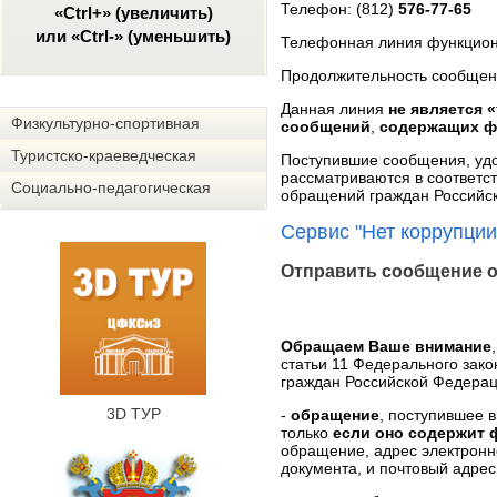
Телефон: (812)
576-77-65
«Ctrl+» (увеличить)
или «Ctrl-» (уменьшить)
Телефонная линия функцион
Продолжительность сообщен
Данная линия
не является 
Физкультурно-спортивная
сообщений
,
содержащих ф
Туристско-краеведческая
Поступившие сообщения, уд
рассматриваются в соответс
Социально-педагогическая
обращений граждан Российс
Сервис "Нет коррупции
Отправить сообщение о
Обращаем Ваше внимание
статьи 11 Федерального зак
граждан Российской Федерац
3D ТУР
-
обращение
, поступившее 
только
если оно содержит 
обращение, адрес электронн
документа, и почтовый адрес