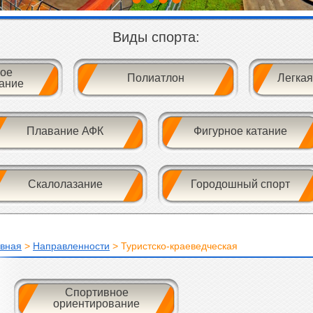
Виды спорта:
ое
Полиатлон
Легкая
ание
Плавание АФК
Фигурное катание
Скалолазание
Городошный спорт
авная
>
Направленности
> Туристско-краеведческая
Спортивное
ориентирование