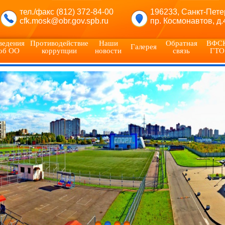
тел./факс (812) 372-84-00
196233, Санкт-Пете
cfk.mosk@obr.gov.spb.ru
пр. Космонавтов, д.
ведения
Противодействие
Наши
Обратная
ВФС
Галерея
об ОО
коррупции
новости
связь
ГТО