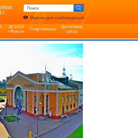
рбург,
47.
Версия для слабовидящих
К
ДСООЛ
Доступная
Спартакиады
«Факел»
среда