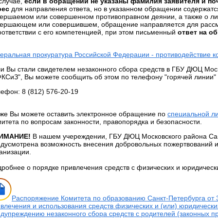
 случае,
если в обращении не указаны фамилия заявителя и по
рес
для направления ответа, но в указанном обращении содержатс
ершаемом или совершенном противоправном деянии, а также о ли
ершающем или совершившем, обращение направляется для рассмо
оответствии с его компетенцией, при этом письменный
ответ на о
еральная прокуратура Российской Федерации - противодействие к
и Вы стали свидетелем незаконного сбора средств в ГБУ ДЮЦ Мос
КСиЗ", Вы можете сообщить об этом по телефону "горячей линии"
ефон: 8 (812) 576-20-19
же Вы можете оставить электронное обращение по
специальной ли
итета по вопросам законности, правопорядка и безопасности.
ИМАНИЕ!
В нашем учереждении, ГБУ ДЮЦ Московского района Сан
дусмотрена возможность внесения добровольных пожертвований и
анизации.
робнее о порядке привлечения средств с физических и юридическ
Распоряжение Комитета по образованию Санкт-Петербурга от 
влечения и использования средств физических и (или) юридически
дупреждению незаконного сбора средств с родителей (законных п