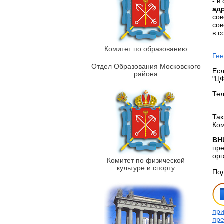
- в
ад
сов
сов
в с
Комитет по образованию
Ген
Отдел Образования Московского
Есл
района
"ЦФ
Тел
Так
Ком
ВН
пре
орг
Комитет по физической
культуре и спорту
Под
при
пре