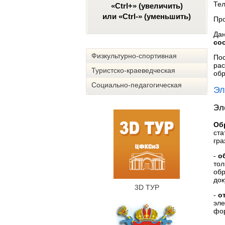
Тел
«Ctrl+» (увеличить)
или «Ctrl-» (уменьшить)
Пр
Да
со
Физкультурно-спортивная
Пос
рас
Туристско-краеведческая
обр
Социально-педагогическая
Эл
Эл
Об
ста
гра
-
о
то
обр
док
3D ТУР
-
о
эле
фо