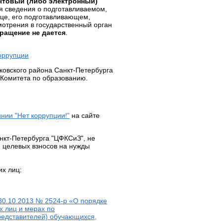
чтовый (либо электронный)
я сведения о подготавливаемом,
це, его подготавливающем,
трения в государственный орган
бращение не дается
.
оррупции
ковского района Санкт-Петербурга
 Комитета по образованию.
нии "Нет коррупции!"
на сайте
кт-Петербурга "ЦФКСиЗ", не
 целевых взносов на нужды
их лиц:
30.10.2013 № 2524-р «О порядке
х лиц и мерах по
редставителей) обучающихся,