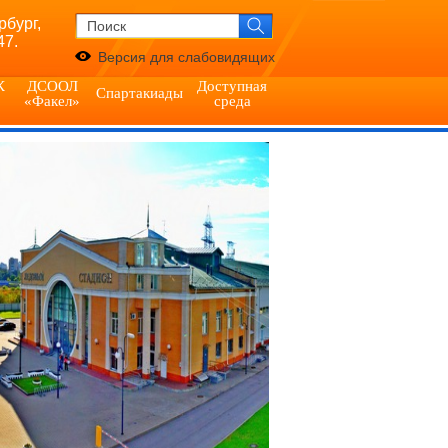
рбург,
47.
Версия для слабовидящих
К
ДСООЛ
Доступная
Спартакиады
«Факел»
среда