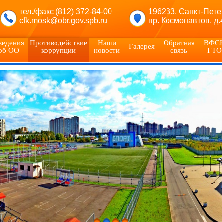
тел./факс (812) 372-84-00
196233, Санкт-Пете
cfk.mosk@obr.gov.spb.ru
пр. Космонавтов, д.
ведения
Противодействие
Наши
Обратная
ВФС
Галерея
об ОО
коррупции
новости
связь
ГТО