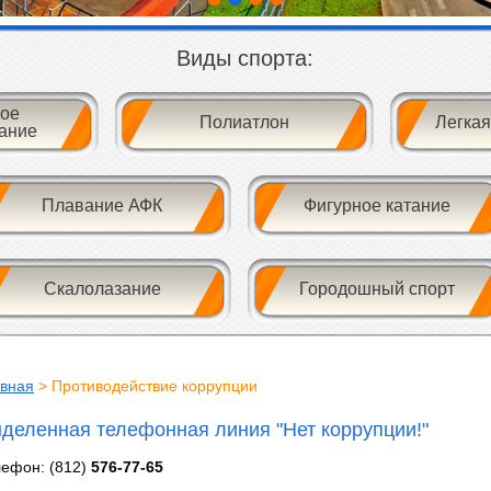
Виды спорта:
ое
Полиатлон
Легкая
ание
Плавание АФК
Фигурное катание
Скалолазание
Городошный спорт
авная
> Противодействие коррупции
деленная телефонная линия "Нет коррупции!"
ефон: (812)
576-77-65