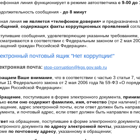
ефонная линия функционирует в режиме автоответчика
с 9-00 до
одолжительность сообщения -
до 8 минут
нная линия
не является «телефоном доверия»
и предназначена
общений
,
содержащих факты коррупционных проявлений
согл
тупившие сообщения, удовлетворяющие указанным требованиям, 
сматриваются в соответствии с Федеральным законом от 2 мая 20
ащений граждан Российской Федерации».
ектронный почтовый ящик "Нет коррупции!"
ектронная почта:
stop-corruption@kgs.gov.spb.ru
ращаем Ваше внимание
, что в соответствии с частью 3 статьи 7, 
тьи 11 Федерального закона от 2 мая 2006 года № 59-ФЗ «О поря
ждан Российской Федерации»:
бращение
, поступившее в форме электронного документа,
приним
лько
если оно содержит фамилию, имя, отчество
(при наличии) 
ащение, адрес электронной почты, если ответ должен быть напра
умента, и почтовый адрес, если ответ должен быть направлен в п
твет
на обращение, поступившее в форме электронного документа
ктронного документа
по адресу электронной почты
, указанному
рме
по почтовому адресу
, указанному в обращении;