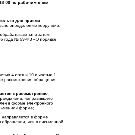
 18-00 по рабочим дням
.
только для приема
асно определению коррупции.
обрабатываются и затем
06 года № 59-ФЗ «О порядке
частью 4 статьи 10 и частью 1
дке рассмотрения обращения
ается к рассмотрению
,
гражданина, направившего
влен в форме электронного
исьменной форме;
, направляется в форме
 в обращении, или в письменной