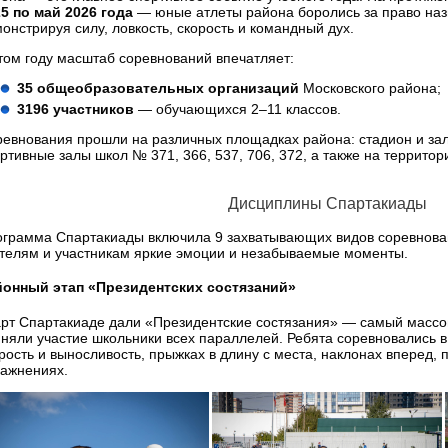
5 по май 2026 года
— юные атлеты района боролись за право на
онстрируя силу, ловкость, скорость и командный дух.
том году масштаб соревнований впечатляет:
35 общеобразовательных организаций
Московского района;
3196 участников
— обучающихся 2–11 классов.
евнования прошли на различных площадках района: стадион и за
ртивные залы школ № 371, 366, 537, 706, 372, а также на территор
Дисциплины Спартакиады
грамма Спартакиады включила 9 захватывающих видов соревнован
телям и участникам яркие эмоции и незабываемые моменты.
йонный этап «Президентских состязаний»
рт Спартакиаде дали «Президентские состязания» — самый массо
няли участие школьники всех параллелей. Ребята соревновались в
рость и выносливость, прыжках в длину с места, наклонах вперед,
ажнениях.