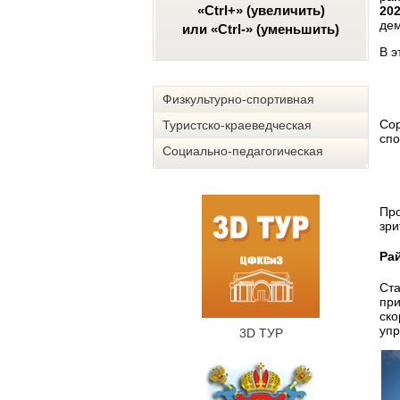
«Ctrl+» (увеличить)
202
дем
или «Ctrl-» (уменьшить)
В э
Физкультурно-спортивная
Сор
Туристско-краеведческая
спо
Социально-педагогическая
Про
зри
Ра
Ста
при
ско
упр
3D ТУР