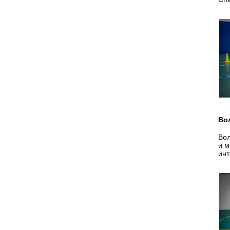
Во
Вол
и м
инт