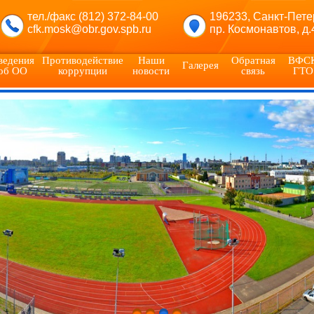
тел./факс (812) 372-84-00
196233, Санкт-Пете
cfk.mosk@obr.gov.spb.ru
пр. Космонавтов, д.
ведения
Противодействие
Наши
Обратная
ВФС
Галерея
об ОО
коррупции
новости
связь
ГТО