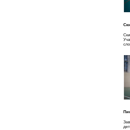
Ск
Ски
Уча
сло
Пи
Зав
дет