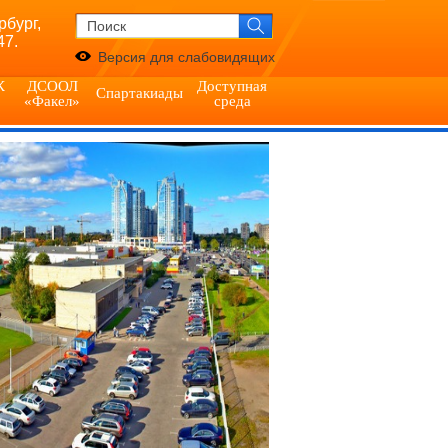
рбург,
47.
Версия для слабовидящих
К
ДСООЛ
Доступная
Спартакиады
«Факел»
среда