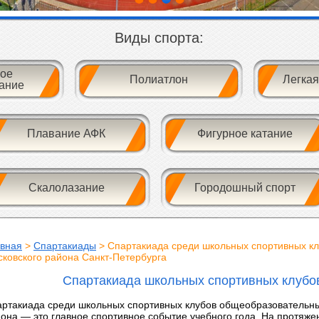
Виды спорта:
ое
Полиатлон
Легкая
ание
Плавание АФК
Фигурное катание
Скалолазание
Городошный спорт
авная
>
Спартакиады
> Спартакиада среди школьных спортивных к
ковского района Санкт-Петербурга
Спартакиада школьных спортивных клубо
ртакиада среди школьных спортивных клубов общеобразовательны
она — это главное спортивное событие учебного года. На протяж