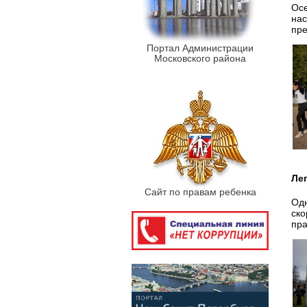
Осе
нас
пре
Портал Администрации
Московского района
Ле
Сайт по правам ребенка
Одн
ско
пр