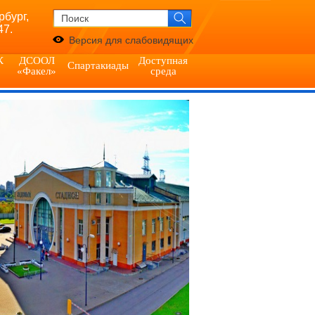
рбург,
47.
Версия для слабовидящих
К
ДСООЛ
Доступная
Спартакиады
«Факел»
среда