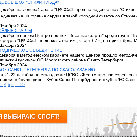
ДОВОЕ ШОУ "СТИХИЯ ЛЬДА"
декабря на ледовой арене "ЦФКСиЗ" прошло ледовое шоу "Стихия
единяет наши горячие сердца в такой холодной схватке со Стихие
Декабря 2024
СЁЛЫЕ СТАРТЫ
декабря в нашем Центре прошли "Веселые старты" среди групп ГБ
ербурга "ЦФКСиЗ" по легкой атлетике, спорт ЛИН, на призы Деда 
Декабря 2024
ТОДИЧЕСКОЕ ОБЪЕДИНЕНИЕ
декабря в методическом кабинете нашего Центра прошло методич
ической культуры ОО Московского района Санкт-Петербурга
Декабря 2024
БОК САНКТ-ПЕТЕРБУРГА ПО СКАЛОЛАЗАНИЮ
 и 21-22 декабря на скалодроме ЦСВС «Жесть» прошли соревнова
циплине боулдеринг: «Кубок Санкт-Петербурга» и «Кубок ФС Санк
3
4
5
6
... >>