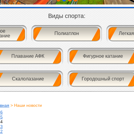
Виды спорта:
ое
Полиатлон
Легкая
ание
Плавание АФК
Фигурное катание
Скалолазание
Городошный спорт
авная
> Наши новости
26
25
24
23
22