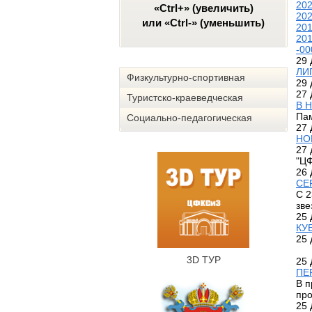
20
«Ctrl+» (увеличить)
20
или «Ctrl-» (уменьшить)
20
20
-00
29 
ЛИ
Физкультурно-спортивная
29 
27 
Туристско-краеведческая
В 
Пам
Социально-педагогическая
27 
НО
27 
"ЦФ
26 
СЕ
С 2
зве
25 
КУ
25 
3D ТУР
25 
ПЕ
В п
про
25 