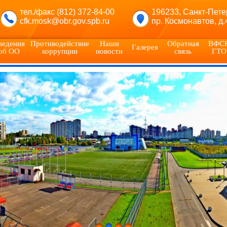
тел./факс (812) 372-84-00
196233, Санкт-Пете
cfk.mosk@obr.gov.spb.ru
пр. Космонавтов, д.
ведения
Противодействие
Наши
Обратная
ВФС
Галерея
об ОО
коррупции
новости
связь
ГТО