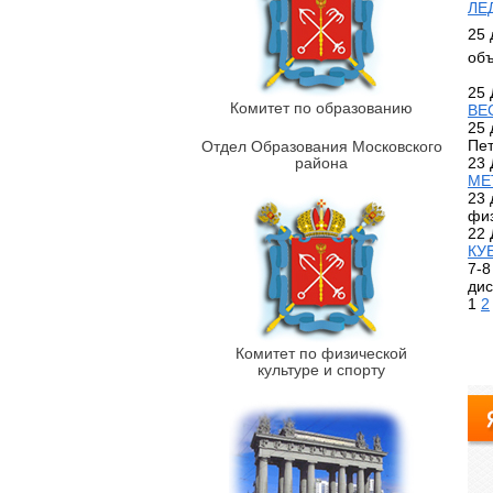
ЛЕ
25 
объ
25 
Комитет по образованию
ВЕ
25 
Пет
Отдел Образования Московского
района
23 
МЕ
23 
физ
22 
КУ
7-8
дис
1
2
Комитет по физической
культуре и спорту