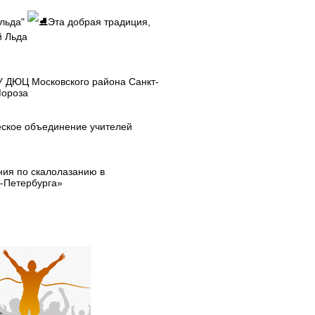
 льда"
Эта добрая традиция,
й Льда
У ДЮЦ Московского района Санкт-
Мороза
еское объединение учителей
ния по скалолазанию в
т-Петербурга»