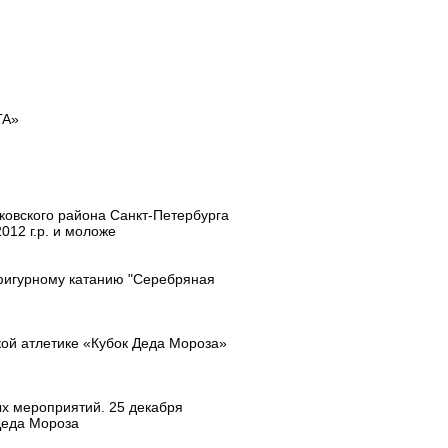
ГА»
овского района Санкт-Петербурга
012 г.р. и моложе
фигурному катанию "Серебряная
кой атлетике «Кубок Деда Мороза»
х мероприятий. 25 декабря
Деда Мороза