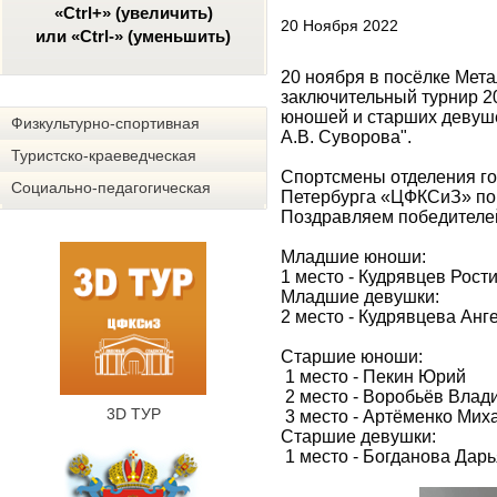
«Ctrl+» (увеличить)
20 Ноября 2022
или «Ctrl-» (уменьшить)
20 ноября в посёлке Мета
заключительный турнир 2
юношей и старших девуше
Физкультурно-спортивная
А.В. Суворова".
Туристско-краеведческая
Спортсмены отделения го
Социально-педагогическая
Петербурга «ЦФКСиЗ» по
Поздравляем победителей
Младшие юноши:
1 место - Кудрявцев Рост
Младшие девушки:
2 место - Кудрявцева Анг
Старшие юноши:
1 место - Пекин Юрий
2 место - Воробьёв Влад
3D ТУР
3 место - Артёменко Мих
Старшие девушки:
1 место - Богданова Дарь