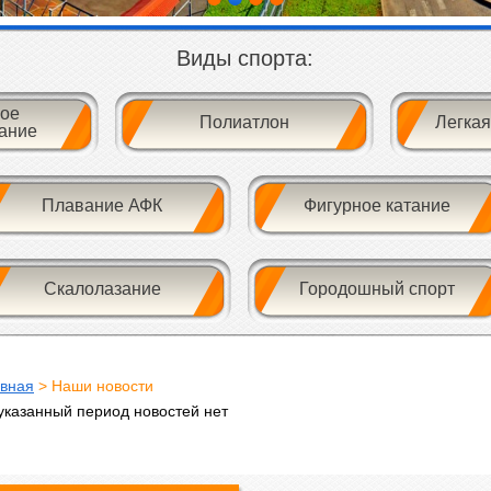
Виды спорта:
ое
Полиатлон
Легкая
ание
Плавание АФК
Фигурное катание
Скалолазание
Городошный спорт
авная
> Наши новости
указанный период новостей нет