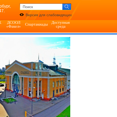
рбург,
47.
Версия для слабовидящих
К
ДСООЛ
Доступная
Спартакиады
«Факел»
среда