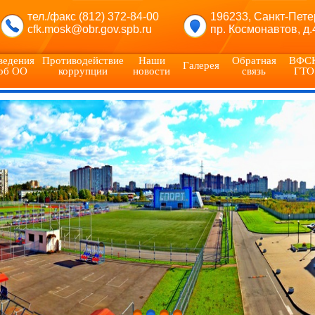
тел./факс (812) 372-84-00
196233, Санкт-Пете
cfk.mosk@obr.gov.spb.ru
пр. Космонавтов, д.
ведения
Противодействие
Наши
Обратная
ВФС
Галерея
об ОО
коррупции
новости
связь
ГТО