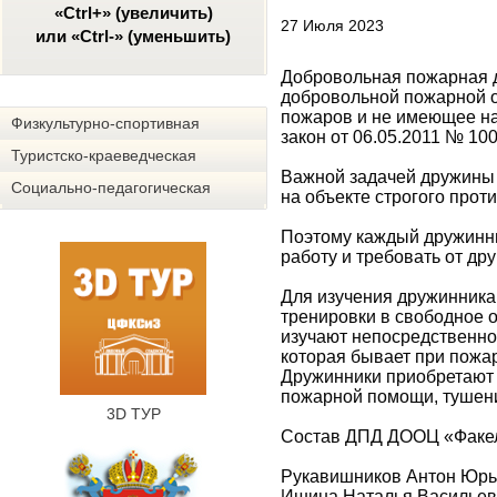
«Ctrl+» (увеличить)
27 Июля 2023
или «Ctrl-» (уменьшить)
Добровольная пожарная 
добровольной пожарной 
пожаров и не имеющее н
Физкультурно-спортивная
закон от 06.05.2011 № 1
Туристско-краеведческая
Важной задачей дружины 
Социально-педагогическая
на объекте строгого про
Поэтому каждый дружинни
работу и требовать от др
Для изучения дружинника
тренировки в свободное 
изучают непосредственно
которая бывает при пожа
Дружинники приобретают 
пожарной помощи, тушению
3D ТУР
Состав ДПД ДООЦ «Факе
Рукавишников Антон Юрь
Ишина Наталья Василье