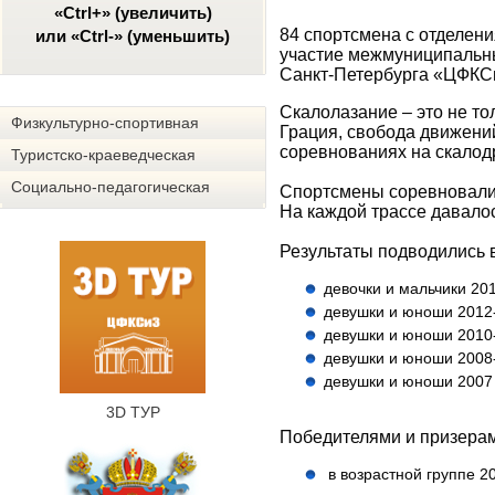
«Ctrl+» (увеличить)
84 спортсмена с отделен
или «Ctrl-» (уменьшить)
участие межмуниципальн
Санкт-Петербурга «ЦФКСи
Скалолазание – это не то
Физкультурно-спортивная
Грация, свобода движений
соревнованиях на скалод
Туристско-краеведческая
Социально-педагогическая
Спортсмены соревновалис
На каждой трассе давалос
Результаты подводились в
девочки и мальчики 201
девушки и юноши 2012-
девушки и юноши 2010-
девушки и юноши 2008-
девушки и юноши 2007 г
3D ТУР
Победителями и призерам
в возрастной группе 20