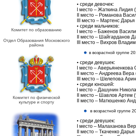
• среди девочек:
I место – Жаткина Лидия 
II место – Романова Васи
III место – Мартенс Дарья
• среди мальчиков:
Комитет по образованию
I место – Баженов Васили
II место – Шайгарданов Д
Отдел Образования Московского
III место – Вихров Владим
района
в возрастной группе 201
• среди девушек:
I место – Аверьяненкова О
II место – Андреева Вера 
III место – Шелепова Арин
• среди юношей:
I место – Дашунин Никола
II место – Шавлов Артем (
Комитет по физической
II место – Матюшенко Анд
культуре и спорту
в возрастной группе 20
• среди девушек:
I место – Малаханова Вер
II место – Ткаченко Дарья