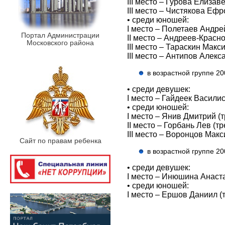
III место – Гурова Елизав
III место – Чистякова Ефр
• среди юношей:
I место – Полетаев Андре
Портал Администрации
II место – Андреев-Красн
Московского района
III место – Тараскин Макс
III место – Антипов Алекс
в возрастной группе 200
• среди девушек:
I место – Гайдеек Васили
• среди юношей:
I место – Янив Дмитрий (
II место – Горбань Лев (т
III место – Воронцов Макс
Сайт по правам ребенка
в возрастной группе 200
• среди девушек:
I место – Инюшина Анаста
• среди юношей:
I место – Ершов Даниил (