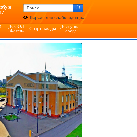
рбург,
47.
Версия для слабовидящих
К
ДСООЛ
Доступная
Спартакиады
«Факел»
среда