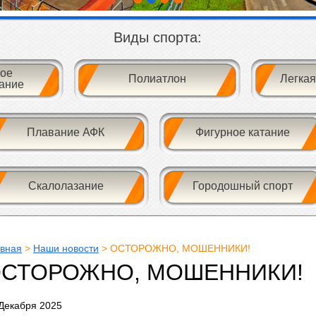
Виды спорта:
ое
Полиатлон
Легкая
ание
Плавание АФК
Фигурное катание
Скалолазание
Городошный спорт
авная
>
Наши новости
> ОСТОРОЖНО, МОШЕННИКИ!
СТОРОЖНО, МОШЕННИКИ!
Декабря 2025