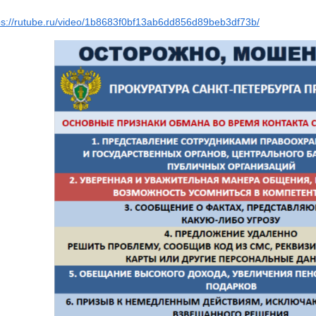
ps://rutube.ru/video/1b8683f0bf13ab6dd856d89beb3df73b/