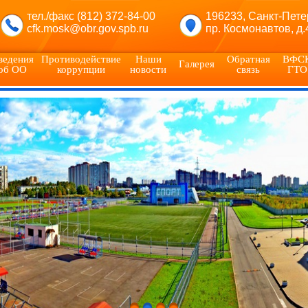
тел./факс (812) 372-84-00
196233, Санкт-Пете
cfk.mosk@obr.gov.spb.ru
пр. Космонавтов, д.
ведения
Противодействие
Наши
Обратная
ВФС
Галерея
об ОО
коррупции
новости
связь
ГТО