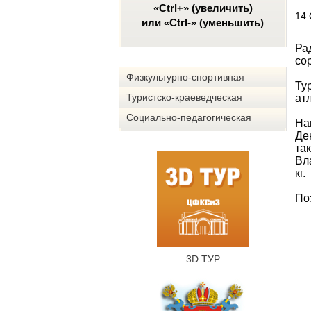
«Ctrl+» (увеличить)
14 
или «Ctrl-» (уменьшить)
Ра
со
Физкультурно-спортивная
Ту
Туристско-краеведческая
ат
Социально-педагогическая
На
Де
так
Вл
кг.
По
3D ТУР