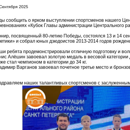
Сентября 2025
ды сообщить о ярком выступлении спортсменов нашего Це
ревнованиях «Кубок Главы администрации Центрального р
рнир, посвященный 80-летию Победы, состоялся 13 и 14 се
летики» и собрал юных дзюдоистов 2013-2014 годов рожден
ши ребята продемонстрировали отличную подготовку и вол
нис Алёшин завоевал золотую медаль в весовой категории д
же стал чемпионом в категории до 34 кг.
адимир Варганов завоевал почетное третье место и бронзов
здравляем наших талантливых спортсменов с заслуженны