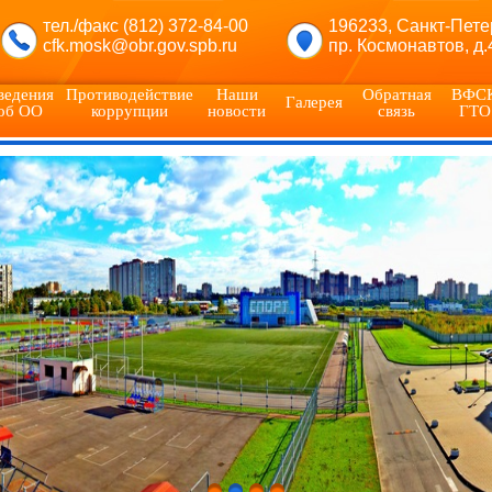
тел./факс (812) 372-84-00
196233, Санкт-Пете
cfk.mosk@obr.gov.spb.ru
пр. Космонавтов, д.
ведения
Противодействие
Наши
Обратная
ВФС
Галерея
об ОО
коррупции
новости
связь
ГТО