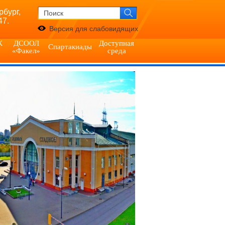
рбург,
47.
Версия для слабовидящих
К
ДСООЛ
Доступная
Спартакиады
«Факел»
среда