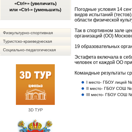
«Ctrl+» (увеличить)
Погодные условия 14 сен
или «Ctrl-» (уменьшить)
видов испытаний (тестов)
области физической куль
Так в спортивном зале ц
Физкультурно-спортивная
организаций (ОО) Москов
Туристско-краеведческая
19 образовательных орган
Социально-педагогическая
Эстафета включала в себя
человек от каждой ОО пр
Командные результаты ср
I место- ГБОУ лицей №
II место- ГБОУ СОШ №
III место- ГБОУ СОШ 
3D ТУР