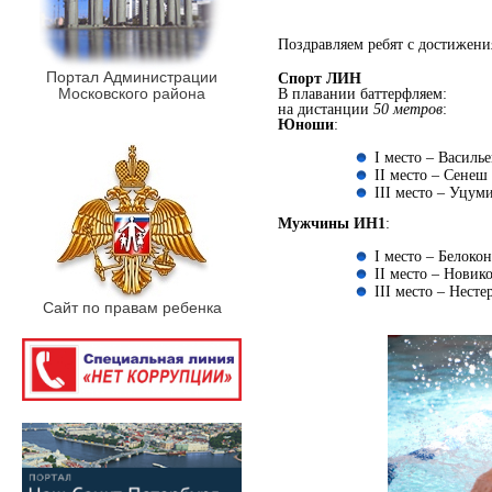
Поздравляем ребят с достижени
Портал Администрации
Спорт ЛИН
Московского района
В плавании баттерфляем:
на дистанции
50 метров
:
Юноши
:
I место – Василье
II место – Сенеш
III место – Уцуми
Мужчины ИН1
:
I место – Белокон
II место – Новико
III место – Несте
Сайт по правам ребенка