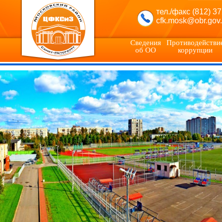
Next
тел./факс (812) 3
cfk.mosk@obr.gov.
Сведения
Противодействи
об ОО
коррупции