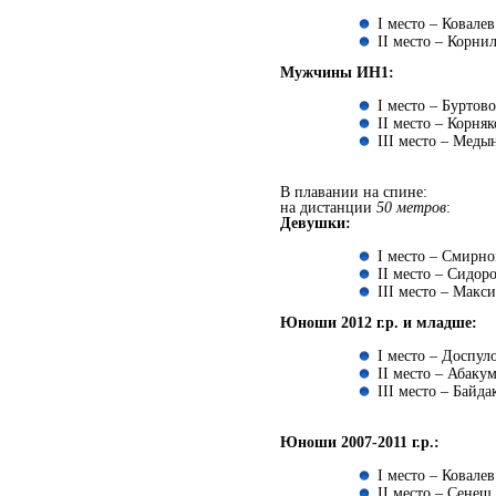
I место – Ковалев
II место – Корнил
Мужчины ИН1:
I место – Буртово
II место – Корняк
III место – Медын
В плавании на спине:
на дистанции
50 метров
:
Девушки:
I место – Смирнов
II место – Сидоро
III место – Макси
Юноши
2012 г.р. и младше:
I место – Доспуло
II место – Абакум
III место – Байда
Юноши 2007-2011 г.р.:
I место – Ковалев
II место – Сенеш