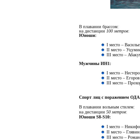
В плавании брассом:
на дистанции
100 метров
:
Юноши:
I место – Василье
II место – Уцумие
III место – Абак
Мужчины ИН1:
I место – Нестеро
II место – Егоров
III место – Прохо
Спорт лиц с поражением ОДА
В плавании вольным стилем:
на дистанции
50 метров
:
Юноши S8-S10:
I место – Никифор
II место – Глявин
III место – Роман