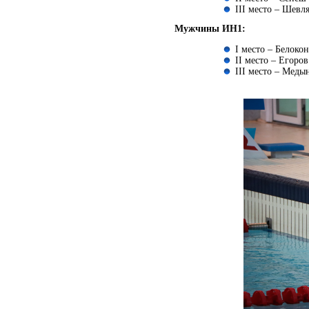
III место – Шевля
Мужчины ИН1:
I место – Белокон
II место – Егоров
III место – Медын