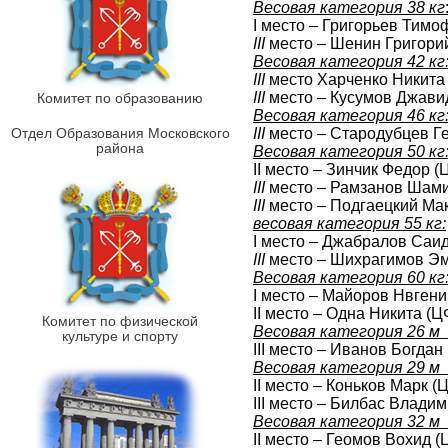
Весовая категория 38 кг
I место – Григорьев Тим
III
место – Шенин Григори
Весовая категория 42 кг
III
место Харченко Никита
III
место – Кусумов Джав
Комитет по образованию
Весовая категория 46 кг
Отдел Образования Московского
III
место – Стародубцев Г
района
Весовая категория 50 кг
II место – Зинчик Федор 
III
место – Рамзанов Шам
III
место – Подгаецкий Ма
весовая категория 55 кг:
I место – Джабралов Саи
III
место – Шихрагимов Э
Весовая категория 60 кг
I место – Майоров Нвген
II место – Одна Никита (
Комитет по физической
Весовая категория 26 м 
культуре и спорту
III место – Иванов Богда
Весовая категория 29 м 
II место – Коньков Марк 
III место – Билбас Влади
Весовая категория 32 м 
II место – Геомов Вохид 