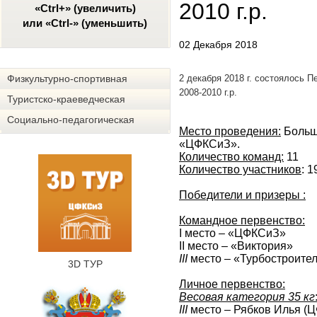
2010 г.р.
«Ctrl+» (увеличить)
или «Ctrl-» (уменьшить)
02 Декабря 2018
Физкультурно-спортивная
2 декабря 2018 г. состоялось
П
2008-2010 г.р.
Туристско-краеведческая
Социально-педагогическая
Место проведения:
Больш
«ЦФКСиЗ».
Количество команд:
11
Количество участников
: 1
Победители и призеры :
Командное первенство
:
I место – «ЦФКСиЗ»
II место – «Виктория»
III
место – «Турбостроите
3D ТУР
Личное первенство
:
Весовая категория 35 кг
III
место – Рябков Илья (