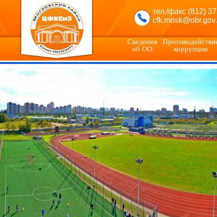
тел./факс (812) 3
cfk.mosk@obr.gov.
Сведения
Противодействи
об ОО
коррупции